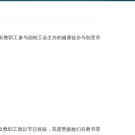
列庆祝活动
05
活动，并组织女教职工参与由校工会主办的
健康徒步
与
创