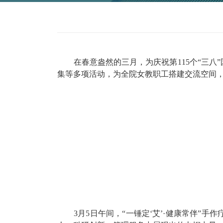
在春意盎然的三月，为庆祝第
115
个
集等多项活动，
为全院
女教职工
搭建交