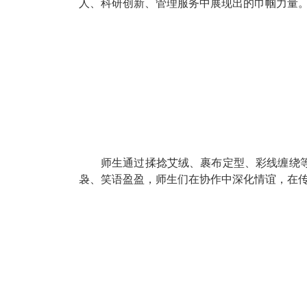
3
月
5
日午间，
“
一锤定
‘
艾
’
·
健康常伴
人、科研创新、管理服务中展现出的巾
师生通过揉捻艾绒、裹布定型、彩
袅、笑语盈盈，师生们在协作中深化情