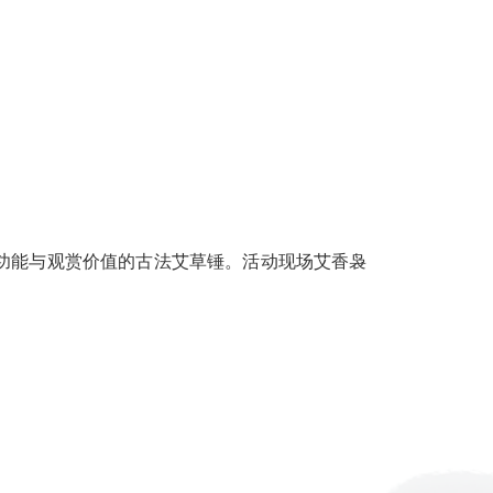
向参加活动的女教职工致以节日祝福，高度赞扬她们在教
作出兼具保健功能与观赏价值的古法艾草锤。活动现场艾