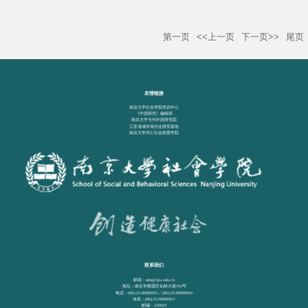
第一页
<<上一页
下一页>>
尾页
友情链接
南京大学社会学院培训中心
《中国研究》编辑部
南京大学当代中国研究院
江苏省城市现代化研究基地
南京大学河仁社会慈善学院
联系我们
邮箱：ssbs@nju.edu.cn
地址：南京市栖霞区仙林大道163号
电话：(86)-25-89680951 / (86)-25-89680950
传真：(86)-25-89680951
邮编：210023