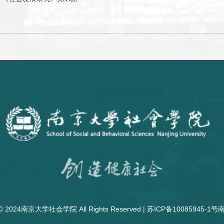
研究及最近动态》，日中社会学会『21世紀東アジア社会学』第1
以毛泽东早期农村调查为中心》，《思想战线》第1期。
与跨越区域的村庄》，《四川行政学院学报》第5期。
边疆村寨的务工难问题》，收入国务院扶贫办中国扶贫发展中心编写的
《从工业城镇化、土地城镇化到人口城镇化：中国特色城镇化道路
民合作》，《社会发展研究》第1期。