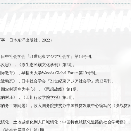
37万字，日本东洋出版社，2022）
观念》，日中社会学会『21世紀東アジア社会学』第13号刊。
士绅传统再反思》，《原生态民族文化学刊》第2期。
际教育》，早稻田大学Waseda Global Forum第19号刊。