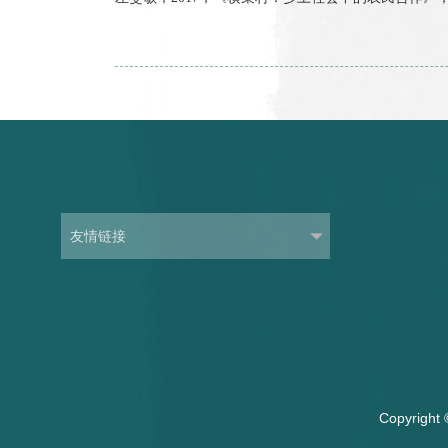
左雯敏，2023，《多元与一体：费孝通的民族
左雯敏，2022，《农村阶级与农民革命——
左雯敏，2021，《远方的城镇化：打工飞地
左雯敏、焦长权、黄康佳，2021，《直过民族
集团研究出版社。
周飞舟、吴柳财、左雯敏、李松涛，2018，
左雯敏，2017，《横渠村：乡土社会中的农