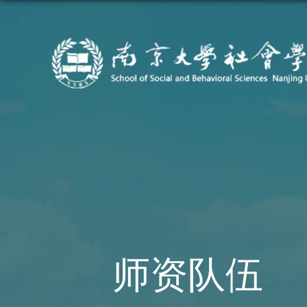
师资队伍
首页
师资队伍
全职教师
社会