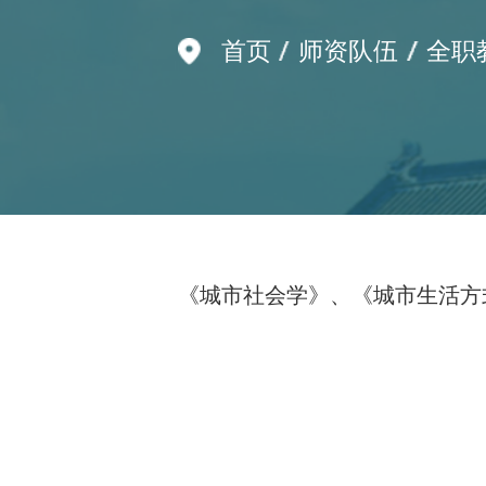
《城市社会学》、《城市生活方式》、《贫困
教师简介