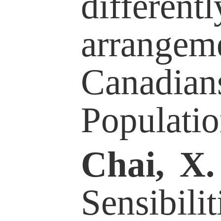
Chai, X.
(20
Sensibilitie
Reproducti
Adults Resid
Capitalism and
157-176.
Chai, X.
, & 