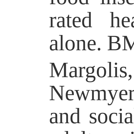
Journals of 
1350-1360.
Lyu, Z.,
Influence on
toward Non-C
in Contempo
Chines