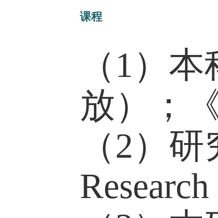
Sensibilit
Reproduction
in Urban Area
Sensibilities,
Chai, X.
, &
insecurity, he
older Cana