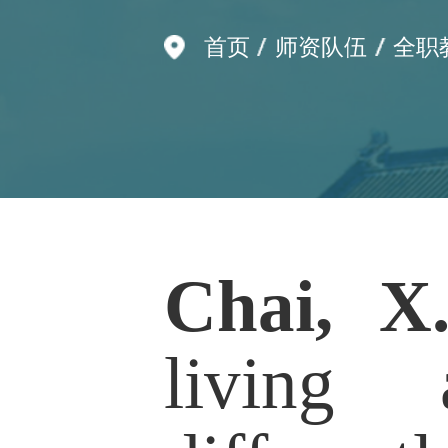
Chai, X.
, &
living al
differentl
arrange
Canadians
Population, 47