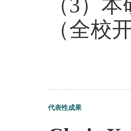
Health, 22(1)
Margolis, R.
L. (2022). Th
middle-aged 
Canada. The
B, 77(7), 135
Lyu, Z., &