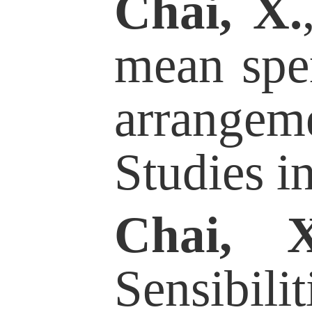
Intergenerati
Sexual Behav
from Chinese
Journal of Se