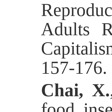
food insecurit
rated healt
alone. BMC Pu
Margolis, R.
Newmyer, L. 
and social he
adults witho