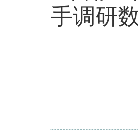
代表性成果
Chai, X.
, & 
mean spending
arrangement
Studies in Pop
Chai, X.